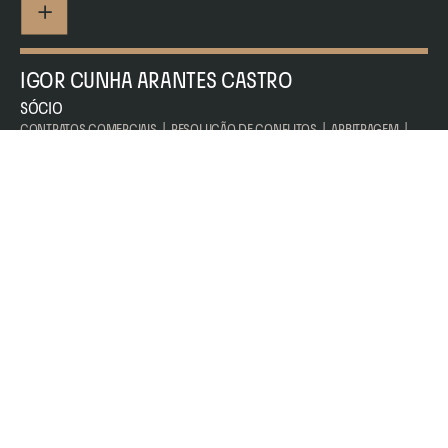
IGOR CUNHA ARANTES CASTRO
SÓCIO
CONTRATOS COMERCIAIS  |  RESOLUÇÃO DE CONFLITOS  |  ARBITRAGEM  |  
RESOLUÇÃO DE CONFLITOS  |  CONTENCIOSO
CAMILLA DIETRICH
ASSOCIADA
RESOLUÇÃO DE CONFLITOS  |  ARBITRAGEM  |  CONTRATOS COMERCIAIS   |  
CONTENCIOSO
BARBARA GAUDENCIO TAVARES DE SOUSA